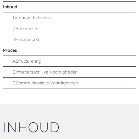
Inhoud
1.
Vraagverheldering
2.
Anamnese
3.
Hulpaanbod
Proces
A.
Structurering
B.
Interpersoonlijke Vaardigheden
C.
Communicatieve Vaardigheden
INHOUD